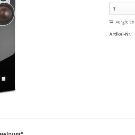
1
Vergleic
Artikel-Nr.:
walnuss"