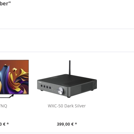
ber"
7NQ
WXC-50 Dark Silver
0 € *
399,00 € *