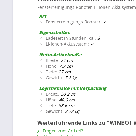
Fensterreinigungs-Roboter, Li-Ionen-Akkusystem
Art
Fensterreinigungs-Roboter
Eigenschaften
Ladezeit in Stunden: ca.
3
Li-Ionen-Akkusystem
Netto-Artikelmaße
Breite
27 cm
Höhe
7.7 cm
Tiefe
27 cm
Gewicht
7.2 kg
Logistikmaße mit Verpackung
Breite
30.2 cm
Höhe
40.6 cm
Tiefe
38.6 cm
Gewicht
8.78 kg
Weiterführende Links zu "WINBOT
Fragen zum Artikel?