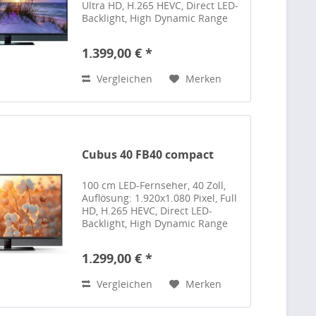
Ultra HD, H.265 HEVC, Direct LED-
Backlight, High Dynamic Range
(HDR 10 - HLG), Empfänger DVB-
T2, DVB-T2 HD, DVB-S2, DVB-C,
1.399,00 € *
TV>IP Server, TV>IP Client, Twin-
Tuner für...
Vergleichen
Merken
Cubus 40 FB40 compact
100 cm LED-Fernseher, 40 Zoll,
Auflösung: 1.920x1.080 Pixel, Full
HD, H.265 HEVC, Direct LED-
Backlight, High Dynamic Range
(HDR), Hybrid Log Gamma (HLG),
Empfänger DVB-T2, DVB-T2 HD,
1.299,00 € *
DVB-S2, DVB-C, Twin-Tuner für
Aufnahme, MetzSoundPro,...
Vergleichen
Merken