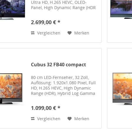
Ultra HD, H.265 HEVC, OLED-
Panel, High Dynamic Range (HDR
10), High Dynamic Range (HDR
10+), Hybrid Log Gamma (HLG),
2.699,00 € *
Dolby Vision, Dolby Vision IQ,
DVB-T2, DVB-T2 HD,...
Vergleichen
Merken
Cubus 32 FB40 compact
80 cm LED-Fernseher, 32 Zoll,
Auflösung: 1.920x1.080 Pixel, Full
HD, H.265 HEVC, High Dynamic
Range (HDR), Hybrid Log Gamma
(HLG), DVB-T2, DVB-T2 HD, DVB-S2,
DVB-C, Twin-Tuner für Aufnahme,
1.099,00 € *
MetzSoundPro, 24 Watt maximale
Gesamtleistung,...
Vergleichen
Merken