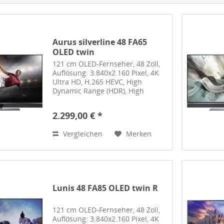
Aurus silverline 48 FA65
OLED twin
121 cm OLED-Fernseher, 48 Zoll,
Auflösung: 3.840x2.160 Pixel, 4K
Ultra HD, H.265 HEVC, High
Dynamic Range (HDR), High
Dynamic Range (HDR 10), High
Dynamic Range (HDR 10+), Hybrid
2.299,00 € *
Log Gamma (HLG), Dolby Vision,
DVB-T2, DVB-T2 HD, DVB-S2,...
Vergleichen
Merken
Lunis 48 FA85 OLED twin R
121 cm OLED-Fernseher, 48 Zoll,
Auflösung: 3.840x2.160 Pixel, 4K