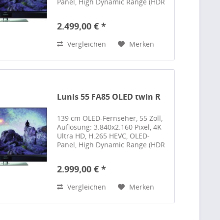
Panel, High Dynamic Range (HDR
10), High Dynamic Range (HDR
10+), Hybrid Log Gamma (HLG),
2.499,00 € *
Dolby Vision, Dolby Vision IQ,
DVB-T2, DVB-T2 HD,...
Vergleichen
Merken
Lunis 55 FA85 OLED twin R
139 cm OLED-Fernseher, 55 Zoll,
Auflösung: 3.840x2.160 Pixel, 4K
Ultra HD, H.265 HEVC, OLED-
Panel, High Dynamic Range (HDR
10), High Dynamic Range (HDR
10+), Hybrid Log Gamma (HLG),
2.999,00 € *
Dolby Vision, Dolby Vision IQ,
DVB-T2, DVB-T2 HD,...
Vergleichen
Merken