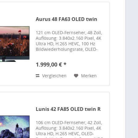
Aurus 48 FA63 OLED twin
121 cm OLED-Fernseher, 48 Zoll,
Auflösung: 3.840x2.160 Pixel, 4K
Ultra HD, H.265 HEVC, 100 Hz
Bildwiederholungsrate, OLED-
Panel, High Dynamic Range (HDR
10), High Dynamic Range (HDR
1.999,00 € *
10+), Hybrid Log Gamma (HLG),
Dolby Vision, Dolby...
Vergleichen
Merken
Lunis 42 FA85 OLED twin R
106 cm OLED-Fernseher, 42 Zoll,
Auflösung: 3.840x2.160 Pixel, 4K
Ultra HD, H.265 HEVC, OLED-