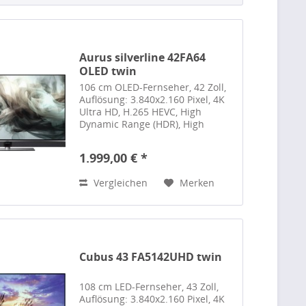
Aurus silverline 42FA64
OLED twin
106 cm OLED-Fernseher, 42 Zoll,
Auflösung: 3.840x2.160 Pixel, 4K
Ultra HD, H.265 HEVC, High
Dynamic Range (HDR), High
Dynamic Range (HDR 10), High
Dynamic Range (HDR 10+), Hybrid
1.999,00 € *
Log Gamma (HLG), Dolby Vision,
DVB-T2, DVB-T2 HD, DVB-S2,...
Vergleichen
Merken
Cubus 43 FA5142UHD twin
108 cm LED-Fernseher, 43 Zoll,
Auflösung: 3.840x2.160 Pixel, 4K