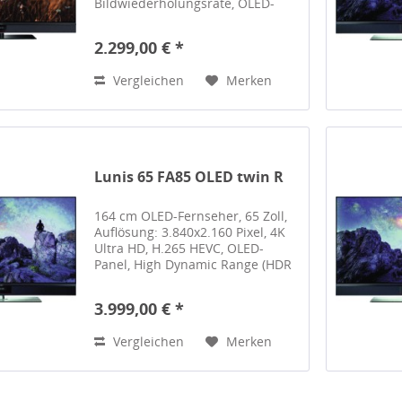
Bildwiederholungsrate, OLED-
Panel, High Dynamic Range (HDR
10), High Dynamic Range (HDR
2.299,00 € *
10+), Hybrid Log Gamma (HLG),
Dolby Vision, Dolby Vision...
Vergleichen
Merken
Lunis 65 FA85 OLED twin R
164 cm OLED-Fernseher, 65 Zoll,
Auflösung: 3.840x2.160 Pixel, 4K
Ultra HD, H.265 HEVC, OLED-
Panel, High Dynamic Range (HDR
10), High Dynamic Range (HDR
10+), Hybrid Log Gamma (HLG),
3.999,00 € *
Dolby Vision, Dolby Vision IQ,
DVB-T2, DVB-T2 HD,...
Vergleichen
Merken