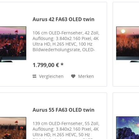
Aurus 42 FA63 OLED twin
106 cm OLED-Fernseher, 42 Zoll,
Auflösung: 3.840x2.160 Pixel, 4K
Ultra HD, H.265 HEVC, 100 Hz
Bildwiederholungsrate, OLED-
Panel, High Dynamic Range (HDR
10), High Dynamic Range (HDR
1.799,00 € *
10+), Hybrid Log Gamma (HLG),
Dolby Vision, Dolby...
Vergleichen
Merken
Aurus 55 FA63 OLED twin
139 cm OLED-Fernseher, 55 Zoll,
Auflösung: 3.840x2.160 Pixel, 4K
Ultra HD, H.265 HEVC, 50 Hz